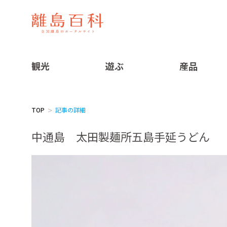
観光
遊ぶ
産品
TOP
記事の詳細
中通島 太田製麺所五島手延うどん