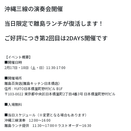
沖縄三線の演奏会開催
当日限定で離島ランチが復活します！
ご好評につき第2回目は2DAYS開催です
【イベント概要】
■開催日時
2月17日・18日（土・日）11:30-17:00
■開催場所
離島百貨店(離島キッチン日本橋店）
住所 : YUITO日本橋室町野村ビル B1F
〒103-0022 東京都中央区日本橋室町2丁目4番3号 日本橋室町野村ビル
■入場無料
■当日スケジュール（※変更となる場合もあります）
沖縄三線演奏 12:00～16:00
離島ランチ提供 11:30～17:00※ラストオーダー16:30