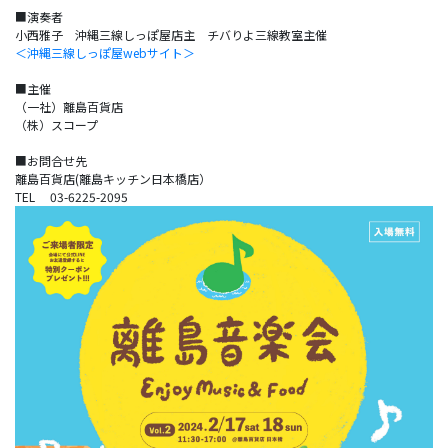
■演奏者
＜沖縄三線しっぽ屋webサイト＞
■主催
（一社）離島百貨店
（株）スコープ
■お問合せ先
離島百貨店(離島キッチン日本橋店）