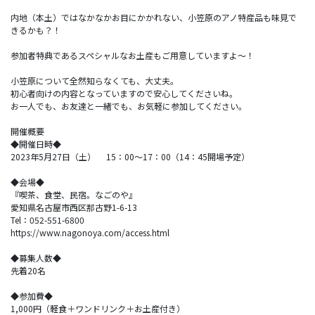
内地（本土）ではなかなかお目にかかれない、小笠原のアノ特産品も味見で
きるかも？！
参加者特典であるスペシャルなお土産もご用意していますよ～！
小笠原について全然知らなくても、大丈夫。
初心者向けの内容となっていますので安心してくださいね。
お一人でも、お友達と一緒でも、お気軽に参加してください。
開催概要
◆開催日時◆
2023年5月27日（土） 15：00～17：00（14：45開場予定）
◆会場◆
『喫茶、食堂、民宿。なごのや』
愛知県名古屋市西区那古野1-6-13
Tel：052-551-6800
https://www.nagonoya.com/access.html
◆募集人数◆
先着20名
◆参加費◆
1,000円（軽食＋ワンドリンク＋お土産付き）