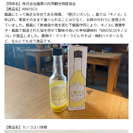
【団体名】株式会社薩摩川内市観光物産協会
【商品名】KINOSCO
甑島にとって身近な存在である柑橘、「橙(だいだい)」。島では「キノス」と
呼ばれ、果実そのままで食べられることは少なく、お酢の代わりに使用され
ていました。甑島にて飲食店や宿を営む下甑製作所により、キノスに青唐辛
子・甑島で製造された塩を併せて酸味の効いた辛味調味料「KINOSCO(キノス
コ)」が誕生しました。唐揚げ・マリネ・うどんやそば・焼酎ハイボールな