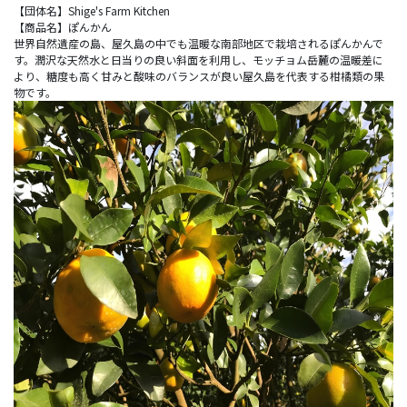
【団体名】Shige's Farm Kitchen
【商品名】ぽんかん
世界自然遺産の島、屋久島の中でも温暖な南部地区で栽培されるぽんかんで
す。潤沢な天然水と日当りの良い斜面を利用し、モッチョム岳麓の温暖差に
より、糖度も高く甘みと酸味のバランスが良い屋久島を代表する柑橘類の果