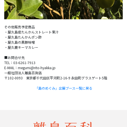
その他販売予定商品
・屋久島産たんかんストレート果汁
・屋久島たんかんポン酢
・屋久島の黒豚味噌
・屋久鹿キーマカレー
■お問合せ先
TEL：03-6261-7913
E-MAIL：megumi@rito-hyakka.jp
一般社団法人離島百貨店
〒102-0093 東京都千代田区平河町2-16-9 永田町グラスゲート5階
「島のめぐみ」出展ブース一覧に戻る