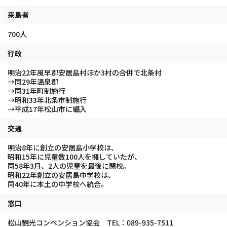
来島者
700人
行政
明治22年風早郡安居島村ほか3村の合併で北条村
→同29年温泉郡
→同31年町制施行
→昭和33年北条市制施行
→平成17年松山市に編入
交通
明治8年に創立の安居島小学校は、
昭和15年に児童数100人を擁していたが、
同58年3月、2人の児童を最後に閉校。
昭和22年創立の安居島中学校は、
同40年に本土の中学校へ統合。
窓口
松山観光コンベンション協会 TEL：089-935-7511