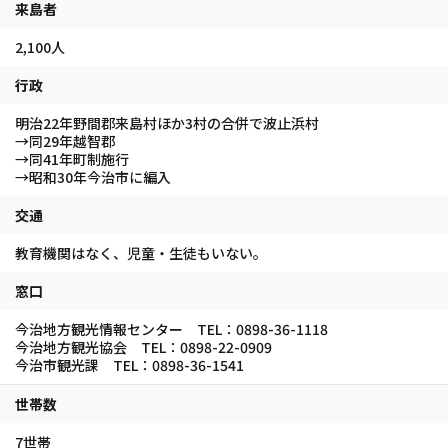
来島者
2,100人
行政
明治22年野間郡来島村ほか3村の合併で波止浜村
→同29年越智郡
→同41年町制施行
→昭和30年今治市に編入
交通
教育機関はなく、児童・生徒もいない。
窓口
今治地方観光情報センター TEL：0898-36-1118
今治地方観光協会 TEL：0898-22-0909
今治市観光課 TEL：0898-36-1541
世帯数
7世帯