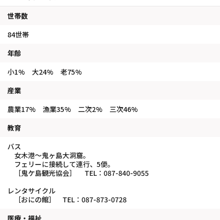
世帯数
84世帯
年齢
小1% 大24% 老75%
産業
農業17% 漁業35% 二次2% 三次46%
教育
バス
女木港～鬼ヶ島大洞窟。
フェリーに接続して連行、5便。
［鬼ケ島観光協会］ TEL：087-840-9055
レンタサイクル
［おにの館］ TEL：087-873-0728
医療・福祉