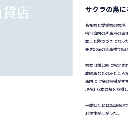
サクラの島に
高知県と愛援県の県境
宿毛湾内の片島港の南
本土と陸つづきになっ
長さ50mの大島橋で結
県立自然公園に指定さ
咸陽島などのみどころ
島内には桜の植樹がす
現在1 万本の桜を植樹
平成25年には2車線の
利便性が上がった。