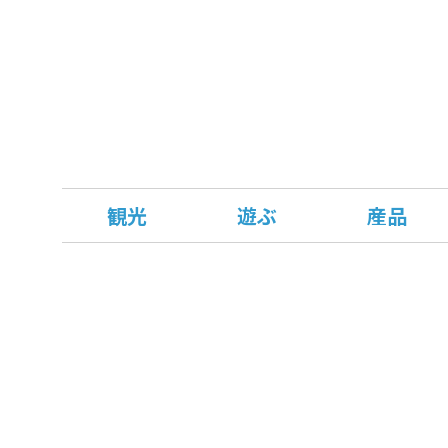
観光
遊ぶ
産品