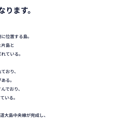
なります。
、
側に位置する島。
た片島と
ばれている。
れており、
がある。
すんでおり、
している。
市道大島中央線が完成し、