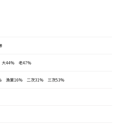
帯
 大44% 老47%
% 漁業16% 二次31% 三次53%