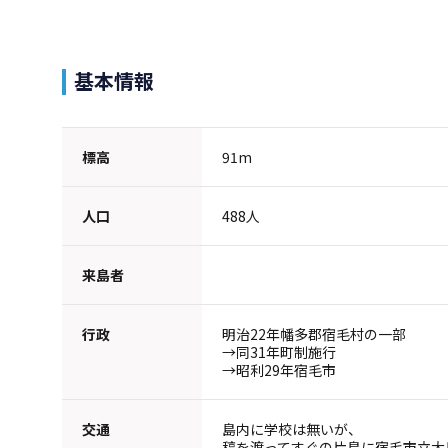
基本情報
標高
91m
人口
488人
来島者
行政
明治22年幡多郡宿毛村の一部
→同31年町制施行
→昭利29年宿毛市
交通
島内に学校は無いが、
稿を渡ってすぐの片島に宿毛市立大