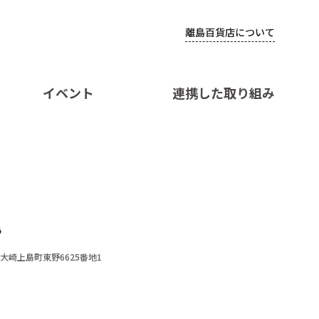
離島百貨店について
イベント
連携した取り組み
う
郡大崎上島町東野6625番地1