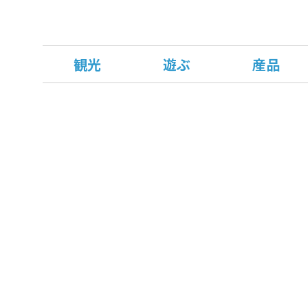
観光
遊ぶ
産品